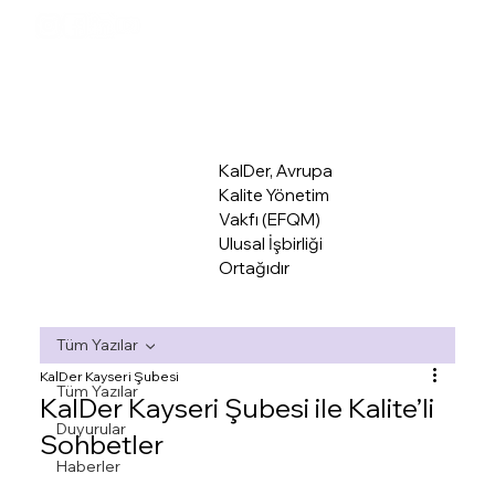
KalDer Mer
KalDer, Avrupa
Kalite Yönetim
Vakfı (EFQM)
Ulusal İşbirliği
Ortağıdır
Tüm Yazılar
KalDer Kayseri Şubesi
Tüm Yazılar
KalDer Kayseri Şubesi ile Kalite’li
Duyurular
Sohbetler
Haberler