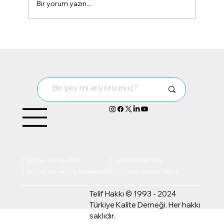
Bir yorum yazın...
KalDer İzmir Şubesi Ceo’ larla Kahvaltı
Etkinliğine GençKal Kayseri Ekibi de
Katıldı
Kullanım Koşulları
Gizlilik Politikası
Kişisel Verilerin İşlenmesine İlişkin Aydınlatma Metni
Telif Hakkı © 1993 - 2024
Türkiye Kalite Derneği. Her hakkı
saklıdır.