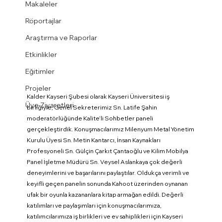
Makaleler
Röportajlar
Araştırma ve Raporlar
Etkinlikler
Eğitimler
Projeler
Kalder Kayseri Şubesi olarak Kayseri Üniversitesi iş 
Üye Ziyaretleri
birliğiyle, Genel Sekreterimiz Sn. Latife Şahin 
moderatörlüğünde Kalite’li Sohbetler paneli 
gerçekleştirdik. Konuşmacılarımız Milenyum Metal Yönetim 
Kurulu Üyesi Sn. Metin Kantarcı, İnsan Kaynakları 
Profesyoneli Sn. Gülçin Çarkıt Çantaoğlu ve Kilim Mobilya 
Panel İşletme Müdürü Sn. Veysel Aslankaya çok değerli 
deneyimlerini ve başarılarını paylaştılar. Oldukça verimli ve 
keyifli geçen panelin sonunda Kahoot üzerinden oynanan 
ufak bir oyunla kazananlara kitap armağan edildi. Değerli 
katılımları ve paylaşımları için konuşmacılarımıza, 
katılımcılarımıza iş birlikleri ve ev sahiplikleri için Kayseri 