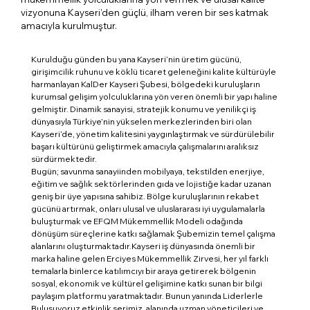
vizyonuna Kayseri’den güçlü, ilham veren bir ses katmak
amacıyla kurulmuştur.
Kurulduğu günden bu yana Kayseri’nin üretim gücünü,
girişimcilik ruhunu ve köklü ticaret geleneğini kalite kültürüyle
harmanlayan KalDer Kayseri Şubesi, bölgedeki kuruluşların
kurumsal gelişim yolculuklarına yön veren önemli bir yapı haline
gelmiştir. Dinamik sanayisi, stratejik konumu ve yenilikçi iş
dünyasıyla Türkiye’nin yükselen merkezlerinden biri olan
Kayseri’de, yönetim kalitesini yaygınlaştırmak ve sürdürülebilir
başarı kültürünü geliştirmek amacıyla çalışmalarını aralıksız
sürdürmektedir.
Bugün; savunma sanayiinden mobilyaya, tekstilden enerjiye,
eğitim ve sağlık sektörlerinden gıda ve lojistiğe kadar uzanan
geniş bir üye yapısına sahibiz. Bölge kuruluşlarının rekabet
gücünü artırmak, onları ulusal ve uluslararası iyi uygulamalarla
buluşturmak ve EFQM Mükemmellik Modeli odağında
dönüşüm süreçlerine katkı sağlamak Şubemizin temel çalışma
alanlarını oluşturmaktadır.Kayseri iş dünyasında önemli bir
marka haline gelen Erciyes Mükemmellik Zirvesi, her yıl farklı
temalarla binlerce katılımcıyı bir araya getirerek bölgenin
sosyal, ekonomik ve kültürel gelişimine katkı sunan bir bilgi
paylaşım platformu yaratmaktadır. Bunun yanında Liderlerle
Buluşuyoruz etkinlik serimiz, alanında uzman yöneticileri ve