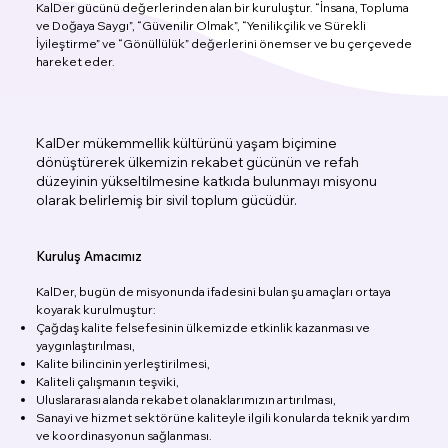
KalDer gücünü değerlerinden alan bir kuruluştur. “İnsana, Topluma
ve Doğaya Saygı”, “Güvenilir Olmak”, “Yenilikçilik ve Sürekli
İyileştirme” ve “Gönüllülük” değerlerini önemser ve bu çerçevede
hareket eder.
KalDer mükemmellik kültürünü yaşam biçimine
dönüştürerek ülkemizin rekabet gücünün ve refah
düzeyinin yükseltilmesine katkıda bulunmayı misyonu
olarak belirlemiş bir sivil toplum gücüdür.
Kuruluş Amacımız
KalDer, bugün de misyonunda ifadesini bulan şu amaçları ortaya
koyarak kurulmuştur:
Çağdaş kalite felsefesinin ülkemizde etkinlik kazanması ve
yaygınlaştırılması,
Kalite bilincinin yerleştirilmesi,
Kaliteli çalışmanın teşviki,
Uluslararası alanda rekabet olanaklarımızın artırılması,
Sanayi ve hizmet sektörüne kaliteyle ilgili konularda teknik yardım
ve koordinasyonun sağlanması.