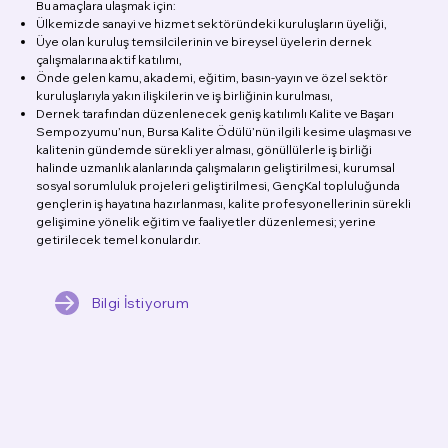
Bu amaçlara ulaşmak için:
Ülkemizde sanayi ve hizmet sektöründeki kuruluşların üyeliği,
Üye olan kuruluş temsilcilerinin ve bireysel üyelerin dernek
çalışmalarına aktif katılımı,
Önde gelen kamu, akademi, eğitim, basın-yayın ve özel sektör
kuruluşlarıyla yakın ilişkilerin ve iş birliğinin kurulması,
Dernek tarafından düzenlenecek geniş katılımlı Kalite ve Başarı
Sempozyumu’nun, Bursa Kalite Ödülü’nün ilgili kesime ulaşması ve
kalitenin gündemde sürekli yer alması, gönüllülerle iş birliği
halinde uzmanlık alanlarında çalışmaların geliştirilmesi, kurumsal
sosyal sorumluluk projeleri geliştirilmesi, GençKal topluluğunda
gençlerin iş hayatına hazırlanması, kalite profesyonellerinin sürekli
gelişimine yönelik eğitim ve faaliyetler düzenlemesi; yerine
getirilecek temel konulardır.
Bilgi İstiyorum