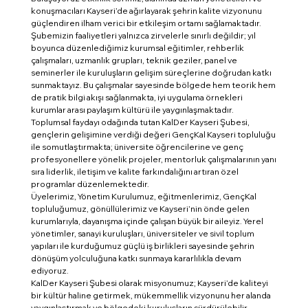
konuşmacıları Kayseri’de ağırlayarak şehrin kalite vizyonunu
güçlendiren ilham verici bir etkileşim ortamı sağlamaktadır.
Şubemizin faaliyetleri yalnızca zirvelerle sınırlı değildir; yıl
boyunca düzenlediğimiz kurumsal eğitimler, rehberlik
çalışmaları, uzmanlık grupları, teknik geziler, panel ve
seminerler ile kuruluşların gelişim süreçlerine doğrudan katkı
sunmaktayız. Bu çalışmalar sayesinde bölgede hem teorik hem
de pratik bilgi akışı sağlanmakta, iyi uygulama örnekleri
kurumlar arası paylaşım kültürü ile yaygınlaşmaktadır.
Toplumsal faydayı odağında tutan KalDer Kayseri Şubesi,
gençlerin gelişimine verdiği değeri GençKal Kayseri topluluğu
ile somutlaştırmakta; üniversite öğrencilerine ve genç
profesyonellere yönelik projeler, mentorluk çalışmalarının yanı
sıra liderlik, iletişim ve kalite farkındalığını artıran özel
programlar düzenlemektedir.
Üyelerimiz, Yönetim Kurulumuz, eğitmenlerimiz, GençKal
topluluğumuz, gönüllülerimiz ve Kayseri’nin önde gelen
kurumlarıyla, dayanışma içinde çalışan büyük bir aileyiz. Yerel
yönetimler, sanayi kuruluşları, üniversiteler ve sivil toplum
yapıları ile kurduğumuz güçlü iş birlikleri sayesinde şehrin
dönüşüm yolculuğuna katkı sunmaya kararlılıkla devam
ediyoruz.
KalDer Kayseri Şubesi olarak misyonumuz; Kayseri’de kaliteyi
bir kültür haline getirmek, mükemmellik vizyonunu her alanda
yaygınlaştırmak ve bölgedeki kuruluşların sürdürülebilir