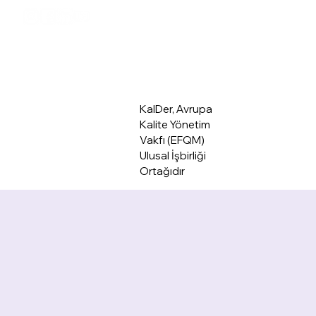
KalDer Mer
KalDer, Avrupa
Kalite Yönetim
Vakfı (EFQM)
Ulusal İşbirliği
Ortağıdır