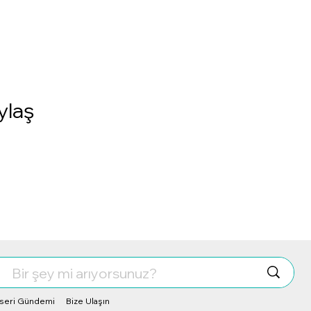
ylaş
seri Gündemi
Bize Ulaşın