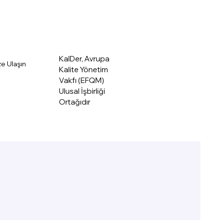
KalDer Merkez
KalDer, Avrupa
ze Ulaşın
Kalite Yönetim
Vakfı (EFQM)
Ulusal İşbirliği
Ortağıdır