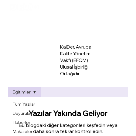
KalDer Mer
KalDer, Avrupa
Kalite Yönetim
Vakfı (EFQM)
Ulusal İşbirliği
Ortağıdır
Eğitimler
Tüm Yazılar
Yazılar Yakında Geliyor
Duyurular
Haberler
Bu blogdaki diğer kategorileri keşfedin veya
daha sonra tekrar kontrol edin.
Makaleler