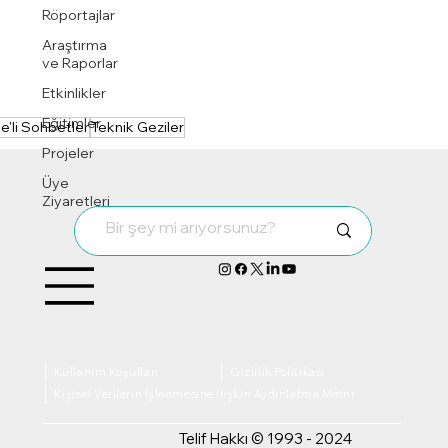
Röportajlar
Araştırma
ve Raporlar
Etkinlikler
Eğitimler
te'li Sohbetler
Teknik Geziler
Projeler
Üye
Ziyaretleri
Kullanım Koşulları
Gizlilik Politikası
Kişisel Verilerin İşlenmesine İlişkin Aydınlatma Metni
Telif Hakkı © 1993 - 2024